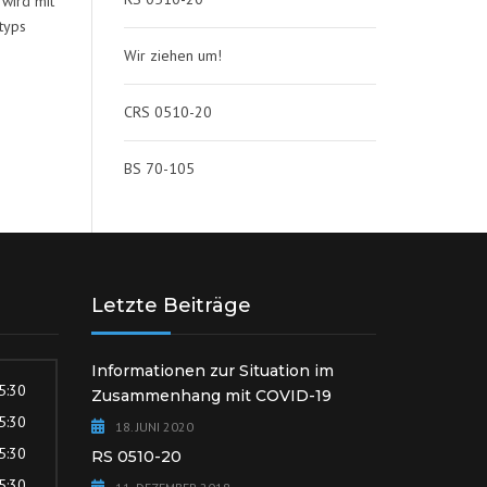
wird mit
typs
Wir ziehen um!
CRS 0510-20
BS 70-105
Letzte Beiträge
Informationen zur Situation im
15:30
Zusammenhang mit COVID-19
15:30
18. JUNI 2020
15:30
RS 0510-20
15:30