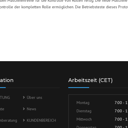
euen Maschinenreihe für die Kontrolle von Rollen fertig.
Die neue Maschine 
ntrolle der kompletten Rolle ermöglichen. Die Betriebsteste dieses Proto
ation
Arbeitszeit (CET)
ITUNG
Über uns
Montag
7:00 - 
kte
News
Dienstag
7:00 - 
Mittwoch
7:00 - 
nberatung
KUNDENBEREICH
Donnerstag
7:00 - 