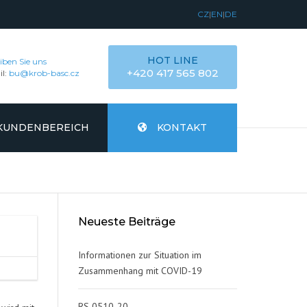
CZ
|
EN
|
DE
HOT LINE
iben Sie uns
+420 417 565 802
il:
bu@krob-basc.cz
KUNDENBEREICH
KONTAKT
Neueste Beiträge
Informationen zur Situation im
Zusammenhang mit COVID-19
RS 0510-20