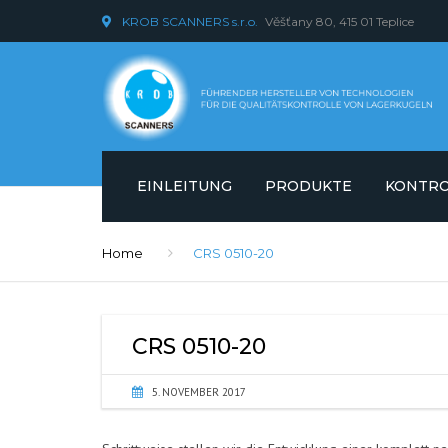
KROB SCANNERS s.r.o.
Věšťany 80, 415 01 Teplice
EINLEITUNG
PRODUKTE
KONTRO
KUGELKONTROLLE
KONTRO
Home
CRS 0510-20
SPEZIELLE GERÄTE
KONTRO
SOFTWARE- UND HARDWAR
CRS 0510-20
ERWEITERUNG
5. NOVEMBER 2017
ROLLERKONTROLLE