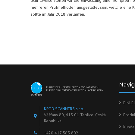
Schrittweise stellen wir die Entwicklung einer komplett n
mehreren Prüfmethoden ausgestattet sein, welche eine Ko
sollte im Jahr 2018 verlaufen.
Navig
EINLE
KROB SCANNERS s.r.o.
Věšťany 80, 415 01 Teplice, Česká
Produ
Republika
Kunde
+420 417 565 802